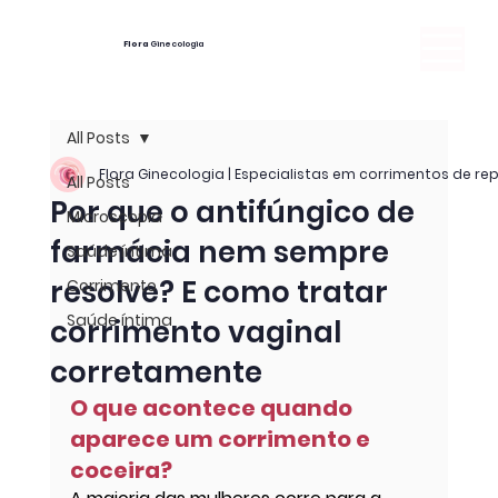
Flora
Ginecologia
All Posts
Flora Ginecologia | Especialistas em corrimentos de re
All Posts
Por que o antifúngico de
Microscopia
farmácia nem sempre
Saúde íntima
resolve? E como tratar
Corrimento
Saúde íntima
corrimento vaginal
corretamente
O que acontece quando 
aparece um corrimento e 
coceira?